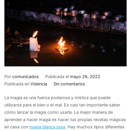
Por
comunicados
Publicada el
mayo 26, 2022
en
Publicada en
Videncia
Sin comentarios
Recetas
La magia es una fuerza poderosa y mística que puede
mágicas
utilizarse para el bien o el mal. Es casi tan importante saber
y
cómo lanzar la magia como usarla. La mejor manera de
cómo
aprender a hacer magia es hacer tus propias recetas mágicas
hacerlas
en casa con
magia blanca pura
. Hay muchos tipos diferentes
en