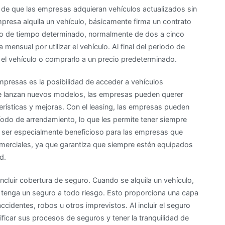
 de que las empresas adquieran vehículos actualizados sin
funciona
resa alquila un vehículo, básicamente firma un contrato
el
odo de tiempo determinado, normalmente de dos a cinco
renting
ensual por utilizar el vehículo. Al final del periodo de
para
el vehículo o comprarlo a un precio predeterminado.
empresas:
Una
empresas es la posibilidad de acceder a vehículos
alternativa
se lanzan nuevos modelos, las empresas pueden querer
estratégica
terísticas y mejoras. Con el leasing, las empresas pueden
y
ríodo de arrendamiento, lo que les permite tener siempre
rentable
 ser especialmente beneficioso para las empresas que
erciales, ya que garantiza que siempre estén equipados
d.
ncluir cobertura de seguro. Cuando se alquila un vehículo,
io tenga un seguro a todo riesgo. Esto proporciona una capa
cidentes, robos u otros imprevistos. Al incluir el seguro
ficar sus procesos de seguros y tener la tranquilidad de