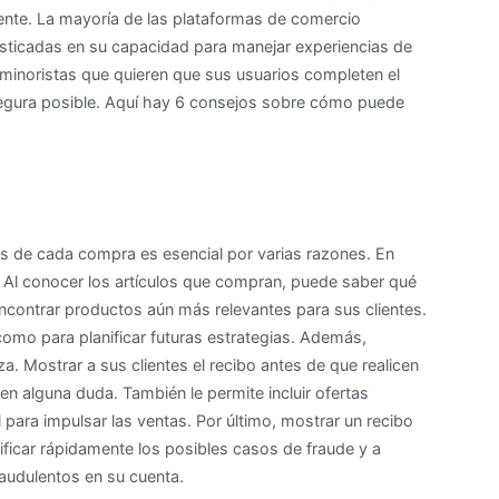
ente. La mayoría de las plataformas de comercio
el
fisticadas en su capacidad para manejar experiencias de
proceso
minoristas que quieren que sus usuarios completen el
de
segura posible. Aquí hay 6 consejos sobre cómo puede
pago
de
su
aplicación
móvil
funcione
es de cada compra es esencial por varias razones. En
s. Al conocer los artículos que compran, puede saber qué
encontrar productos aún más relevantes para sus clientes.
í como para planificar futuras estrategias. Además,
. Mostrar a sus clientes el recibo antes de que realicen
en alguna duda. También le permite incluir ofertas
 para impulsar las ventas. Por último, mostrar un recibo
tificar rápidamente los posibles casos de fraude y a
raudulentos en su cuenta.