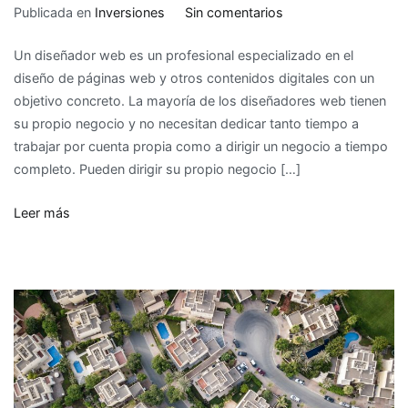
en
Publicada en
Inversiones
Sin comentarios
Cómo
Un diseñador web es un profesional especializado en el
iniciar
diseño de páginas web y otros contenidos digitales con un
una
objetivo concreto. La mayoría de los diseñadores web tienen
cuenta
su propio negocio y no necesitan dedicar tanto tiempo a
de
trabajar por cuenta propia como a dirigir un negocio a tiempo
WebDesigner
completo. Pueden dirigir su propio negocio […]
en
Zaragoza
Leer más