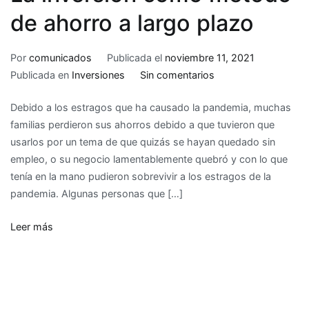
de ahorro a largo plazo
Por
comunicados
Publicada el
noviembre 11, 2021
en
Publicada en
Inversiones
Sin comentarios
La
Debido a los estragos que ha causado la pandemia, muchas
inversión
familias perdieron sus ahorros debido a que tuvieron que
como
usarlos por un tema de que quizás se hayan quedado sin
método
empleo, o su negocio lamentablemente quebró y con lo que
de
tenía en la mano pudieron sobrevivir a los estragos de la
ahorro
pandemia. Algunas personas que […]
a
largo
Leer más
plazo