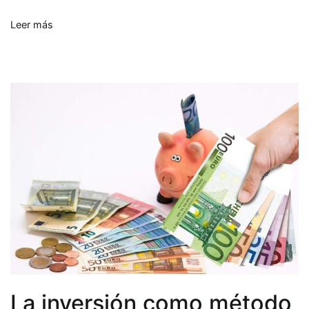
la
Leer más
hipoteca
La inversión como método