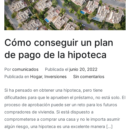
Cómo conseguir un plan
de pago de la hipoteca
Por
comunicados
Publicada el
junio 20, 2022
en
Publicada en
Hogar
,
Inversiones
Sin comentarios
Cómo
Si ha pensado en obtener una hipoteca, pero tiene
conseguir
dificultades para que le aprueben el préstamo, no está solo. El
un
proceso de aprobación puede ser un reto para los futuros
plan
compradores de vivienda. Si está dispuesto a
de
comprometerse a comprar una casa y no le importa asumir
pago
algún riesgo, una hipoteca es una excelente manera […]
de