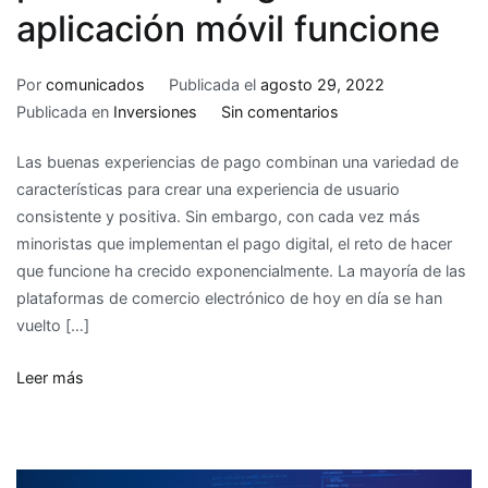
aplicación móvil funcione
Por
comunicados
Publicada el
agosto 29, 2022
en
Publicada en
Inversiones
Sin comentarios
Cómo
Las buenas experiencias de pago combinan una variedad de
hacer
características para crear una experiencia de usuario
que
consistente y positiva. Sin embargo, con cada vez más
el
minoristas que implementan el pago digital, el reto de hacer
proceso
que funcione ha crecido exponencialmente. La mayoría de las
de
plataformas de comercio electrónico de hoy en día se han
pago
vuelto […]
de
su
Leer más
aplicación
móvil
funcione