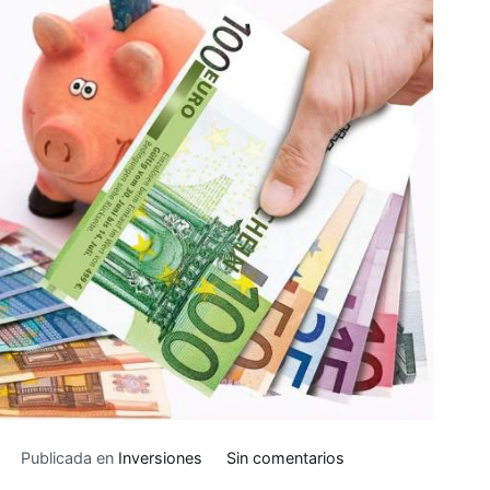
en
Publicada en
Inversiones
Sin comentarios
La