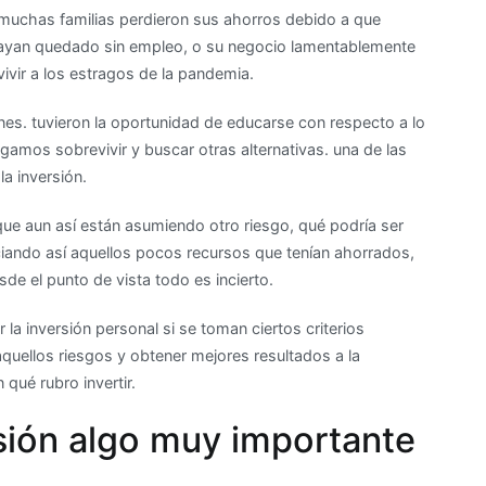
muchas familias perdieron sus ahorros debido a que
inversión
hayan quedado sin empleo, o su negocio lamentablemente
como
ivir a los estragos de la pandemia.
método
de
nes. tuvieron la oportunidad de educarse con respecto a lo
ahorro
gamos sobrevivir y buscar otras alternativas. una de las
a
a inversión.
largo
plazo
e aun así están asumiendo otro riesgo, qué podría ser
nciando así aquellos pocos recursos que tenían ahorrados,
sde el punto de vista todo es incierto.
la inversión personal si se toman ciertos criterios
aquellos riesgos y obtener mejores resultados a la
qué rubro invertir.
sión algo muy importante